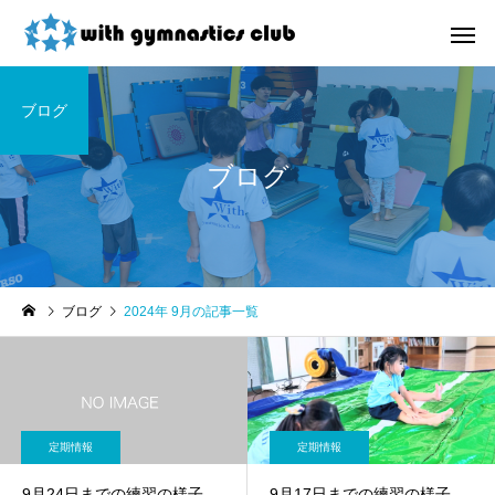
ブログ
ブログ
お知らせ
未分類
ブログ
2024年 9月の記事一覧
令和8年度未就園児クラス
ウィズ体操クラブ技紹
新規会員様募集中！
４段、６段閉脚跳び～
定期情報
定期情報
9月24日までの練習の様子
9月17日までの練習の様子