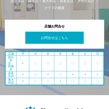
国分寺店
田無店
東大和店
喜多見店
クラス紹介
クラブの概要
店舗お問合せ
お問合せはこちら
店舗
月
火
水
木
金
土
日
国分
寺
店・
×
〇
〇
〇
〇
〇
〇
田無
店
喜多
×
〇
×
〇
×
×
×
見店
東大
×
〇
〇
×
〇
〇
〇
和店