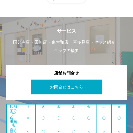
サービス
国分寺店
田無店
東大和店
喜多見店
クラス紹介
クラブの概要
店舗お問合せ
お問合せはこちら
店舗
月
火
水
木
金
土
日
国分
寺
店・
×
〇
〇
〇
〇
〇
〇
田無
店
喜多
×
〇
×
〇
×
×
×