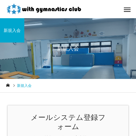
新規入会
新規入会
お知らせ
未分類
新規入会
令和8年度未就園児クラス
ウィズ体操クラブ技紹
新規会員様募集中！
４段、６段閉脚跳び～