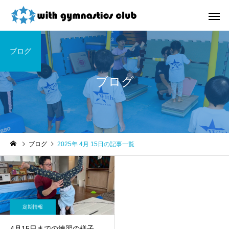
ブログ
ブログ
お知らせ
未分類
ブログ
2025年 4月 15日の記事一覧
令和8年度未就園児クラス
ウィズ体操クラブ技紹
新規会員様募集中！
４段、６段閉脚跳び～
定期情報
4月15日までの練習の様子