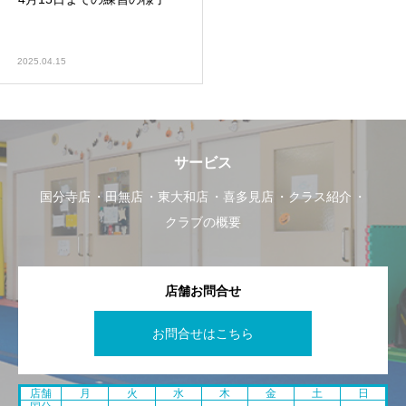
2025.04.15
サービス
国分寺店
田無店
東大和店
喜多見店
クラス紹介
クラブの概要
店舗お問合せ
お問合せはこちら
店舗
月
火
水
木
金
土
日