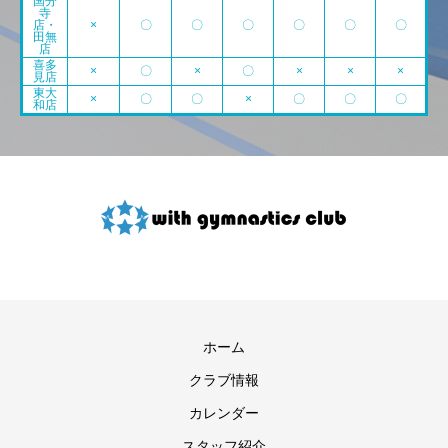
国分
寺
店・
×
〇
〇
〇
〇
〇
〇
田無
店
喜多
×
〇
×
〇
×
×
×
見店
東大
×
〇
〇
×
〇
〇
〇
和店
ホーム
クラブ情報
カレンダー
スタッフ紹介