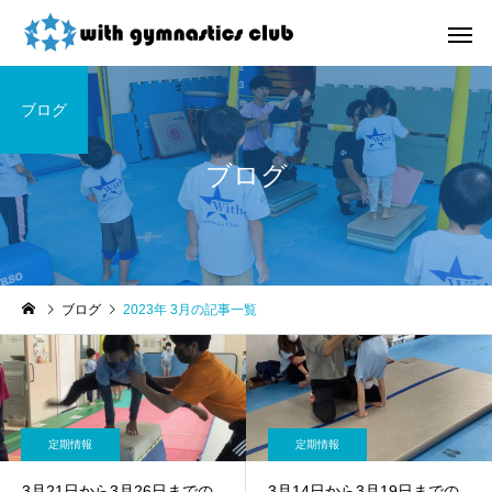
ブログ
ブログ
お知らせ
未分類
ブログ
2023年 3月の記事一覧
令和8年度未就園児クラス
ウィズ体操クラブ技紹
新規会員様募集中！
４段、６段閉脚跳び～
定期情報
定期情報
3月21日から3月26日までの
3月14日から3月19日までの