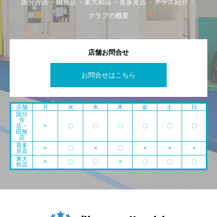
国分寺店
田無店
東大和店
喜多見店
クラス紹介
クラブの概要
店舗お問合せ
お問合せはこちら
店舗
月
火
水
木
金
土
日
国分
寺
店・
×
〇
〇
〇
〇
〇
〇
田無
店
喜多
×
〇
×
〇
×
×
×
見店
東大
×
〇
〇
×
〇
〇
〇
和店