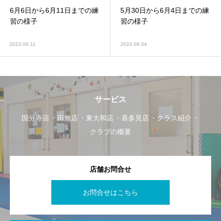
6月6日から6月11日までの練
5月30日から6月4日までの練
習の様子
習の様子
2023.06.11
2023.06.04
サービス
国分寺店
田無店
東大和店
喜多見店
クラス紹介
クラブの概要
店舗お問合せ
お問合せはこちら