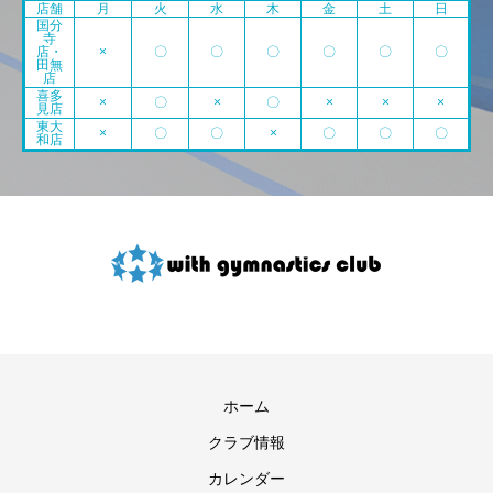
店舗
月
火
水
木
金
土
日
国分
寺
店・
×
〇
〇
〇
〇
〇
〇
田無
店
喜多
×
〇
×
〇
×
×
×
見店
東大
×
〇
〇
×
〇
〇
〇
和店
ホーム
クラブ情報
カレンダー