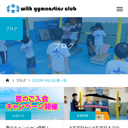
ブログ
ブログ
お知らせ
未分類
ブログ
2023年 6月の記事一覧
令和8年度未就園児クラス
ウィズ体操クラブ技紹
新規会員様募集中！
４段、６段閉脚跳び～
お知らせ
定期情報
夏のキャンペーン情報！
6月20日から6月25日までの