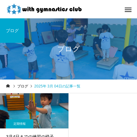
ブログ
ブログ
お知らせ
未分類
ブログ
2025年 3月 04日の記事一覧
令和8年度未就園児クラス
ウィズ体操クラブ技紹
新規会員様募集中！
４段、６段閉脚跳び～
定期情報
3月4日までの練習の様子