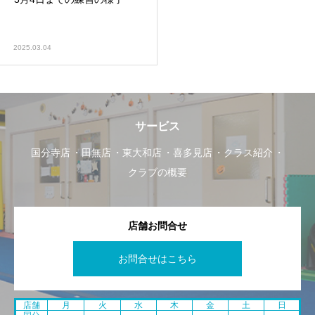
2025.03.04
サービス
国分寺店
田無店
東大和店
喜多見店
クラス紹介
クラブの概要
店舗お問合せ
お問合せはこちら
店舗
月
火
水
木
金
土
日