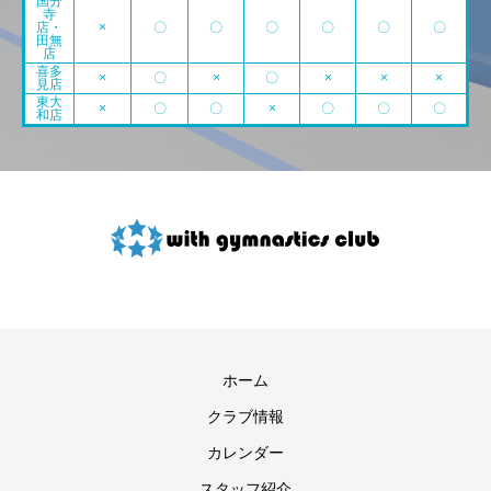
国分
寺
店・
×
〇
〇
〇
〇
〇
〇
田無
店
喜多
×
〇
×
〇
×
×
×
見店
東大
×
〇
〇
×
〇
〇
〇
和店
ホーム
クラブ情報
カレンダー
スタッフ紹介