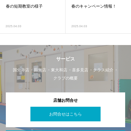
春の短期教室の様子
春のキャンペーン情報！
2025.04.03
2025.04.03
サービス
国分寺店
田無店
東大和店
喜多見店
クラス紹介
クラブの概要
店舗お問合せ
お問合せはこちら