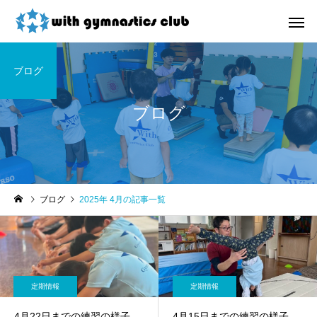
ブログ
ブログ
お知らせ
未分類
ブログ
2025年 4月の記事一覧
令和8年度未就園児クラス
ウィズ体操クラブ技紹
新規会員様募集中！
４段、６段閉脚跳び～
定期情報
定期情報
4月22日までの練習の様子
4月15日までの練習の様子