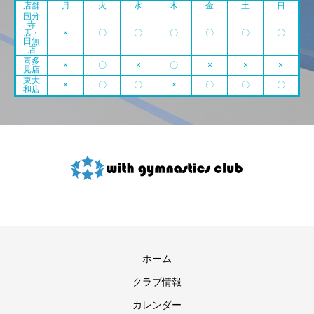
店舗
月
火
水
木
金
土
日
国分
寺
店・
×
〇
〇
〇
〇
〇
〇
田無
店
喜多
×
〇
×
〇
×
×
×
見店
東大
×
〇
〇
×
〇
〇
〇
和店
ホーム
クラブ情報
カレンダー