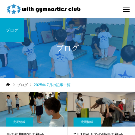
ブログ
ブログ
お知らせ
未分類
ブログ
2025年 7月の記事一覧
令和8年度未就園児クラス
ウィズ体操クラブ技紹
新規会員様募集中！
４段、６段閉脚跳び～
定期情報
定期情報
夏の短期教室の様子
7月13日までの練習の様子