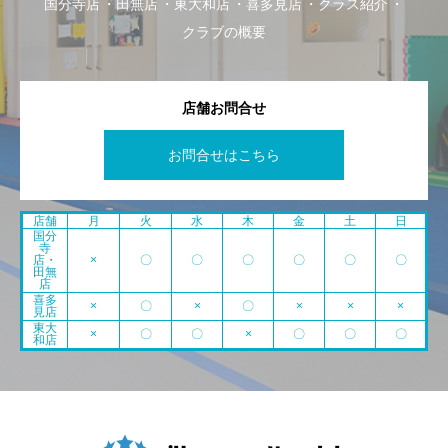
国分寺店
田無店
東大和店
喜多見店
クラス紹介
クラブの概要
店舗お問合せ
お問合せはこちら
店舗
月
火
水
木
金
土
日
国分
寺
店・
×
〇
〇
〇
〇
〇
〇
田無
店
喜多
×
〇
×
〇
×
×
×
見店
東大
×
〇
〇
×
〇
〇
〇
和店