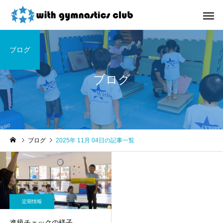
ブログ
ブログ
お知らせ
未分類
ブログ
2025年 11月 04日の記事一覧
令和8年度未就園児クラス
ウィズ体操クラブ技紹
新規会員様募集中！
４段、６段閉脚跳び～
定期情報
進級チェックの様子