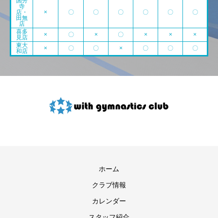
国分
寺
店・
×
〇
〇
〇
〇
〇
〇
田無
店
喜多
×
〇
×
〇
×
×
×
見店
東大
×
〇
〇
×
〇
〇
〇
和店
ホーム
クラブ情報
カレンダー
スタッフ紹介