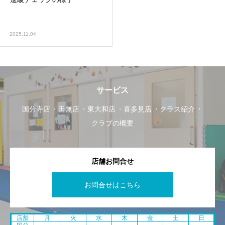
2025.11.04
サービス
国分寺店
田無店
東大和店
喜多見店
クラス紹介
クラブの概要
店舗お問合せ
お問合せはこちら
店舗
月
火
水
木
金
土
日