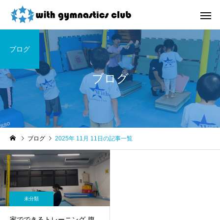
ブログ
ブログ
お知らせ
未分類
ブログ
2025年 11月 11日の記事一覧
令和8年度未就園児クラス
ウィズ体操クラブ技紹
新規会員様募集中！
４段、６段閉脚跳び～
未分類
家でできるトレーニング-腹