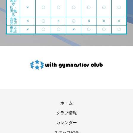
国分
寺
店・
×
〇
〇
〇
〇
〇
〇
田無
店
喜多
×
〇
×
〇
×
×
×
見店
東大
×
〇
〇
×
〇
〇
〇
和店
ホーム
クラブ情報
カレンダー
スタッフ紹介