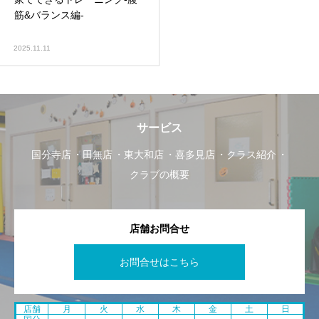
筋&バランス編-
2025.11.11
サービス
国分寺店
田無店
東大和店
喜多見店
クラス紹介
クラブの概要
店舗お問合せ
お問合せはこちら
店舗
月
火
水
木
金
土
日