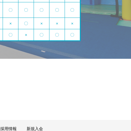
〇
〇
〇
〇
〇
×
〇
×
×
×
〇
×
〇
〇
〇
採用情報
新規入会