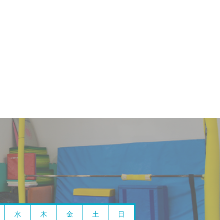
水
木
金
土
日