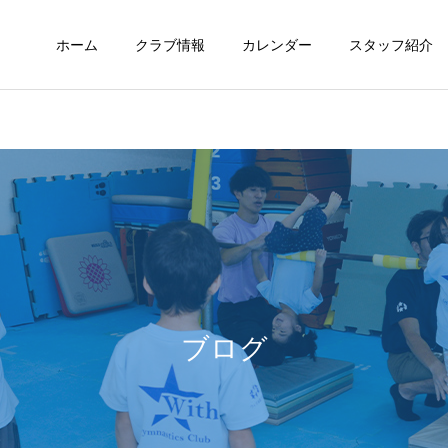
ホーム
クラブ情報
カレンダー
スタッフ紹介
未分類
定期情報
ウィズ体操クラブ技紹介～
ウィズ体操クラブ 練習の
４段、６段閉脚跳び～
様子
ブログ