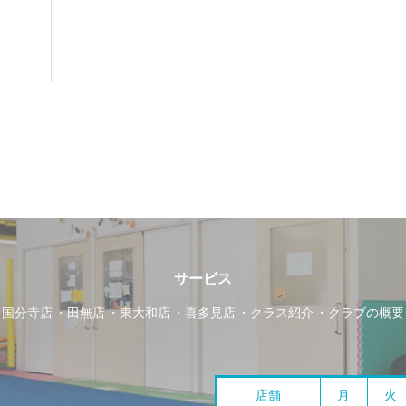
サービス
国分寺店
田無店
東大和店
喜多見店
クラス紹介
クラブの概要
店舗
月
火