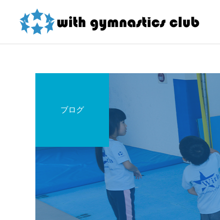
ブログ
お知らせ
お知らせ
東大和店限定！ 夏の短期
令和8年度未就園児クラス
教室紹介割引 詳細
新規会員様募集中！