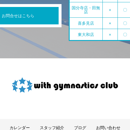
国分寺店・田無
×
〇
店
お問合せはこちら
喜多見店
×
〇
東大和店
×
〇
カレンダー
スタッフ紹介
ブログ
お問い合わせ