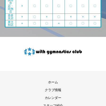
国分
寺
店・
×
〇
〇
〇
〇
〇
〇
田無
店
喜多
×
〇
×
〇
×
×
×
見店
東大
×
〇
〇
×
〇
〇
〇
和店
ホーム
クラブ情報
カレンダー
スタッフ紹介