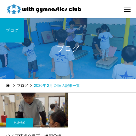
ブログ
ブログ
お知らせ
未分類
ブログ
2026年 2月 24日の記事一覧
令和8年度未就園児クラス
ウィズ体操クラブ技紹
新規会員様募集中！
４段、６段閉脚跳び～
定期情報
ウィズ体操クラブ 練習の様