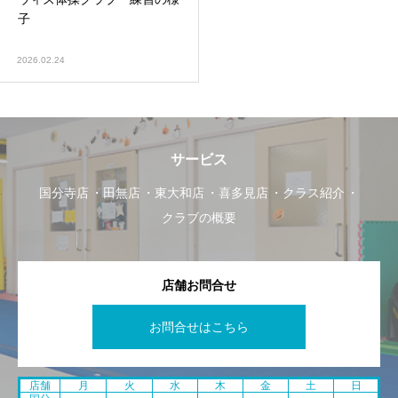
子
2026.02.24
サービス
国分寺店
田無店
東大和店
喜多見店
クラス紹介
クラブの概要
店舗お問合せ
お問合せはこちら
店舗
月
火
水
木
金
土
日