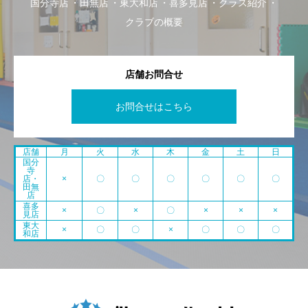
国分寺店
田無店
東大和店
喜多見店
クラス紹介
クラブの概要
店舗お問合せ
お問合せはこちら
店舗
月
火
水
木
金
土
日
国分
寺
店・
×
〇
〇
〇
〇
〇
〇
田無
店
喜多
×
〇
×
〇
×
×
×
見店
東大
×
〇
〇
×
〇
〇
〇
和店