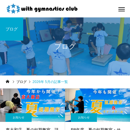
ブログ
ブログ
お知らせ
未分類
ブログ
2026年 5月の記事一覧
令和8年度未就園児クラス
ウィズ体操クラブ技紹
新規会員様募集中！
４段、６段閉脚跳び～
お知らせ
お知らせ
東大和店 夏の短期教室 詳
R8年度 夏の短期教室・サ