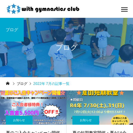
ブログ
ブログ
お知らせ
未分類
ブログ
2022年 7月の記事一覧
令和8年度未就園児クラス
ウィズ体操クラブ技紹
新規会員様募集中！
４段、６段閉脚跳び～
お知らせ
お知らせ
夏のご入会キャンペーン開催
夏の短期教室開催・夏だけ会