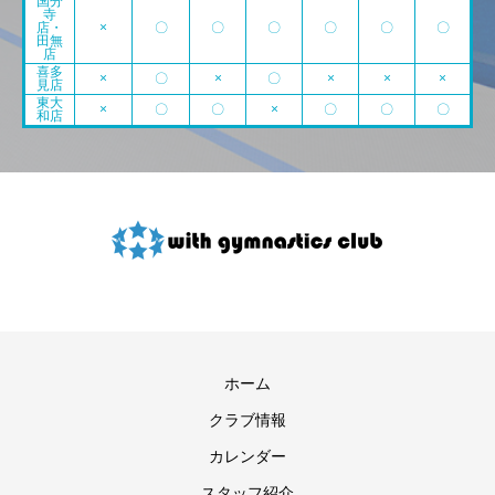
国分
寺
店・
×
〇
〇
〇
〇
〇
〇
田無
店
喜多
×
〇
×
〇
×
×
×
見店
東大
×
〇
〇
×
〇
〇
〇
和店
ホーム
クラブ情報
カレンダー
スタッフ紹介