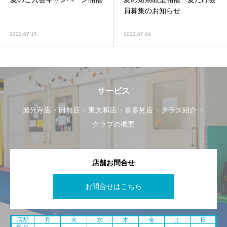
員募集のお知らせ
2022.07.15
2022.07.04
サービス
国分寺店
田無店
東大和店
喜多見店
クラス紹介
クラブの概要
店舗お問合せ
お問合せはこちら
店舗
月
火
水
木
金
土
日