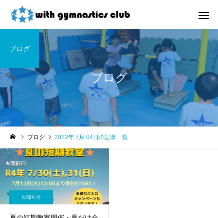
ブログ
ブログ
お知らせ
未分類
ブログ
2022年 7月 04日の記事一覧
令和8年度未就園児クラス
ウィズ体操クラブ技紹
新規会員様募集中！
４段、６段閉脚跳び～
お知らせ
夏の短期教室開催・夏だけ会