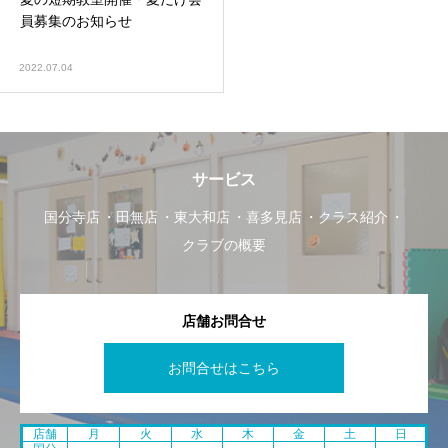
員募集のお知らせ
2022.07.04
サービス
国分寺店
田無店
東大和店
喜多見店
クラス紹介
クラブの概要
店舗お問合せ
お問合せはこちら
店舗
月
火
水
木
金
土
日