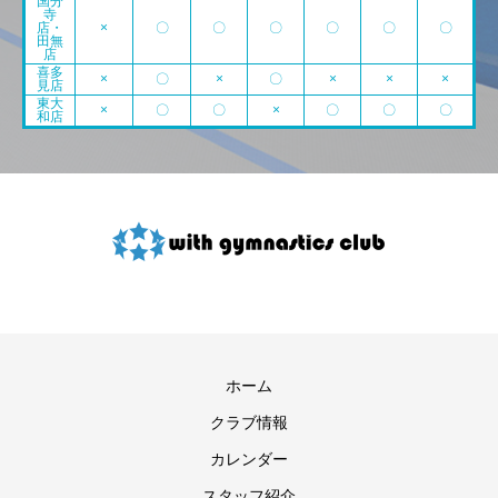
国分
寺
店・
×
〇
〇
〇
〇
〇
〇
田無
店
喜多
×
〇
×
〇
×
×
×
見店
東大
×
〇
〇
×
〇
〇
〇
和店
ホーム
クラブ情報
カレンダー
スタッフ紹介