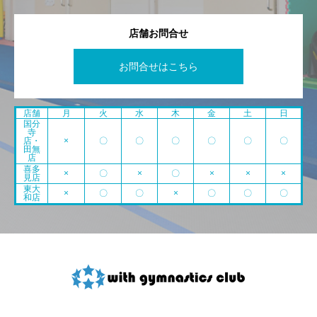
店舗お問合せ
お問合せはこちら
店舗
月
火
水
木
金
土
日
国分
寺
店・
×
〇
〇
〇
〇
〇
〇
田無
店
喜多
×
〇
×
〇
×
×
×
見店
東大
×
〇
〇
×
〇
〇
〇
和店