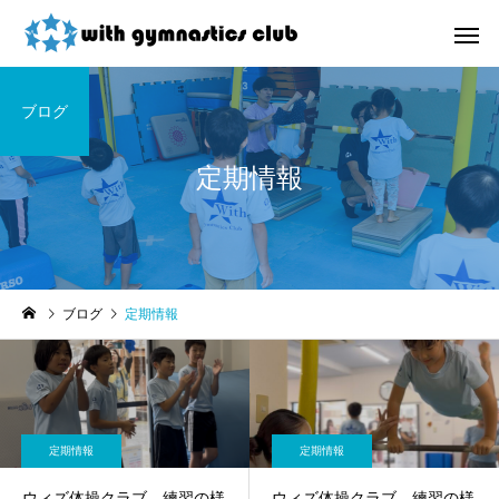
ブログ
定期情報
お知らせ
未分類
ブログ
定期情報
令和8年度未就園児クラス
ウィズ体操クラブ技紹
新規会員様募集中！
４段、６段閉脚跳び～
定期情報
定期情報
ウィズ体操クラブ 練習の様
ウィズ体操クラブ 練習の様