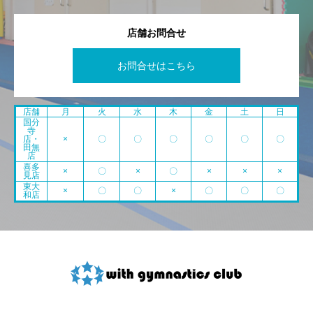
店舗お問合せ
お問合せはこちら
店舗
月
火
水
木
金
土
日
国分
寺
店・
×
〇
〇
〇
〇
〇
〇
田無
店
喜多
×
〇
×
〇
×
×
×
見店
東大
×
〇
〇
×
〇
〇
〇
和店