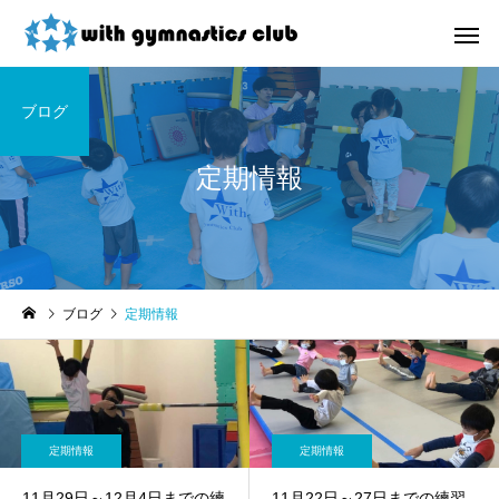
ブログ
定期情報
お知らせ
未分類
ブログ
定期情報
令和8年度未就園児クラス
ウィズ体操クラブ技紹
新規会員様募集中！
４段、６段閉脚跳び～
定期情報
定期情報
11月29日～12月4日までの練
11月22日～27日までの練習