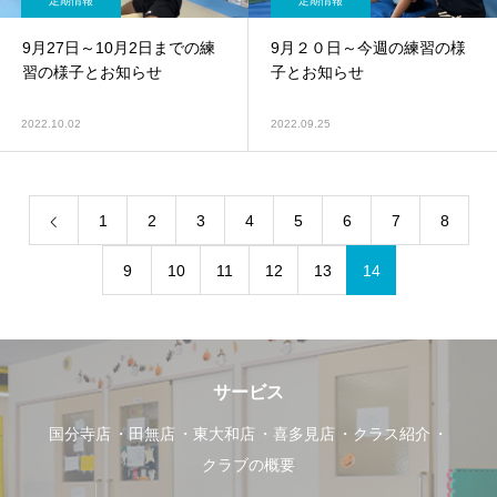
定期情報
定期情報
9月27日～10月2日までの練
9月２０日～今週の練習の様
習の様子とお知らせ
子とお知らせ
2022.10.02
2022.09.25
1
2
3
4
5
6
7
8
9
10
11
12
13
14
サービス
国分寺店
田無店
東大和店
喜多見店
クラス紹介
クラブの概要