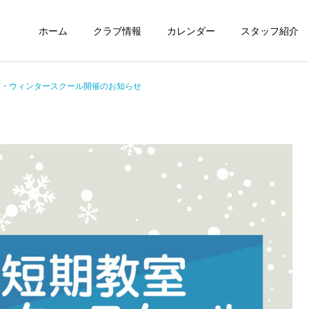
ホーム
クラブ情報
カレンダー
スタッフ紹介
室・ウィンタースクール開催のお知らせ
未分類
定期情報
ウィズ体操クラブ技紹介～
ウィズ体操クラブ 練習の
４段、６段閉脚跳び～
様子