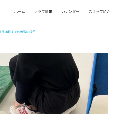
ホーム
クラブ情報
カレンダー
スタッフ紹介
ら4月16日までの練習の様子
未分類
定期情報
ウィズ体操クラブ技紹介～
ウィズ体操クラブ 練習の
４段、６段閉脚跳び～
様子