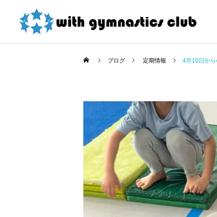
ブログ
定期情報
4月10日か
お知らせ
お知らせ
東大和店限定！ 夏の短期
令和8年度未就園児クラス
教室紹介割引 詳細
新規会員様募集中！