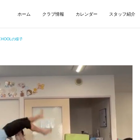
ホーム
クラブ情報
カレンダー
スタッフ紹介
SCHOOLの様子
未分類
定期情報
ウィズ体操クラブ技紹介～
ウィズ体操クラブ 練習の
４段、６段閉脚跳び～
様子