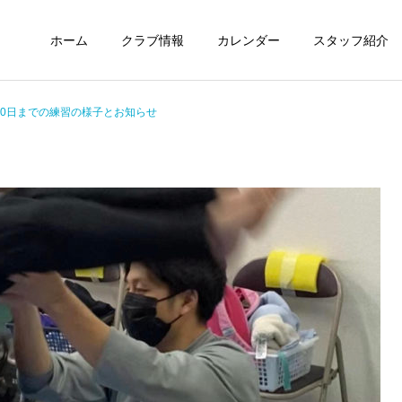
ホーム
クラブ情報
カレンダー
スタッフ紹介
～20日までの練習の様子とお知らせ
未分類
定期情報
ウィズ体操クラブ技紹介～
ウィズ体操クラブ 練習の
４段、６段閉脚跳び～
様子