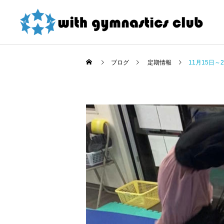
ブログ
定期情報
11月15日
お知らせ
お知らせ
東大和店限定！ 夏の短期
令和8年度未就園児クラス
教室紹介割引 詳細
新規会員様募集中！