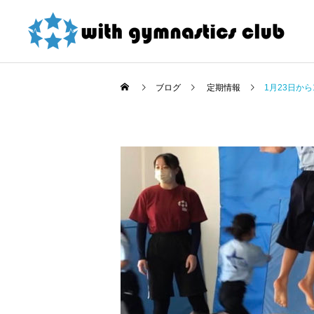
ブログ
定期情報
1月23日か
お知らせ
お知らせ
東大和店限定！ 夏の短期
令和8年度未就園児クラス
教室紹介割引 詳細
新規会員様募集中！