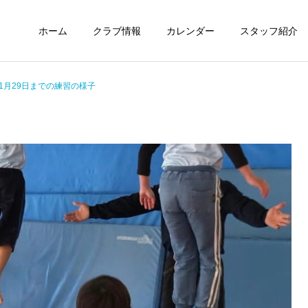
ホーム
クラブ情報
カレンダー
スタッフ紹介
ら1月29日までの練習の様子
未分類
定期情報
ウィズ体操クラブ技紹介～
ウィズ体操クラブ 練習の
４段、６段閉脚跳び～
様子