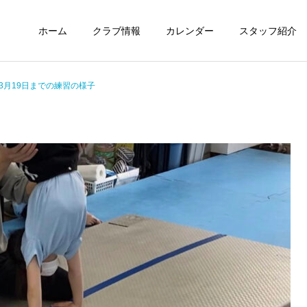
ホーム
クラブ情報
カレンダー
スタッフ紹介
ら3月19日までの練習の様子
未分類
定期情報
ウィズ体操クラブ技紹介～
ウィズ体操クラブ 練習の
４段、６段閉脚跳び～
様子