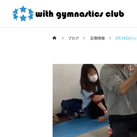
ブログ
定期情報
3月14日か
お知らせ
お知らせ
東大和店限定！ 夏の短期
令和8年度未就園児クラス
教室紹介割引 詳細
新規会員様募集中！