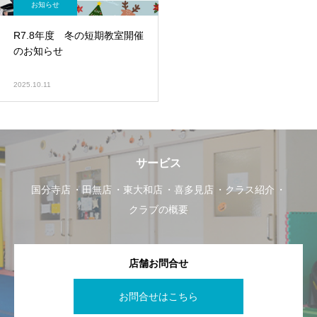
お知らせ
R7.8年度 冬の短期教室開催
のお知らせ
2025.10.11
サービス
国分寺店
田無店
東大和店
喜多見店
クラス紹介
クラブの概要
店舗お問合せ
お問合せはこちら