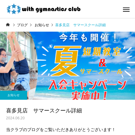
ブログ
お知らせ
喜多見店 サマースクール詳細
お知らせ
未分類
令和8年度未就園児クラス
ウィズ体操クラブ技紹
お知らせ
新規会員様募集中！
４段、６段閉脚跳び～
喜多見店 サマースクール詳細
2024.06.20
当クラブのブログをご覧いただきありがとうございます！