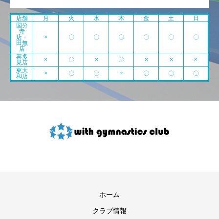
店舗
月
火
水
木
金
土
日
国分
寺
店・
×
〇
〇
〇
〇
〇
〇
田無
店
喜多
×
〇
×
〇
×
×
×
見店
東大
×
〇
〇
×
〇
〇
〇
和店
ホーム
クラブ情報