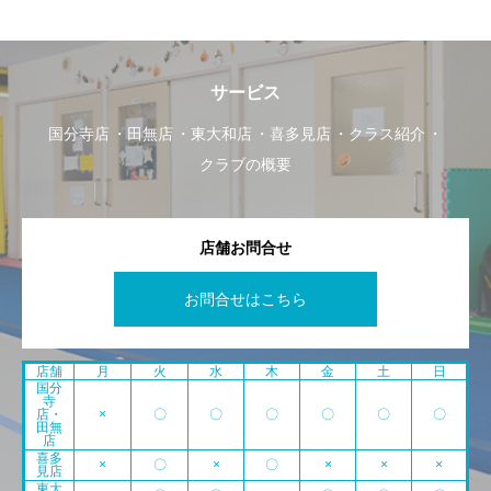
サービス
国分寺店
田無店
東大和店
喜多見店
クラス紹介
クラブの概要
店舗お問合せ
お問合せはこちら
店舗
月
火
水
木
金
土
日
国分
寺
店・
×
〇
〇
〇
〇
〇
〇
田無
店
喜多
×
〇
×
〇
×
×
×
見店
東大