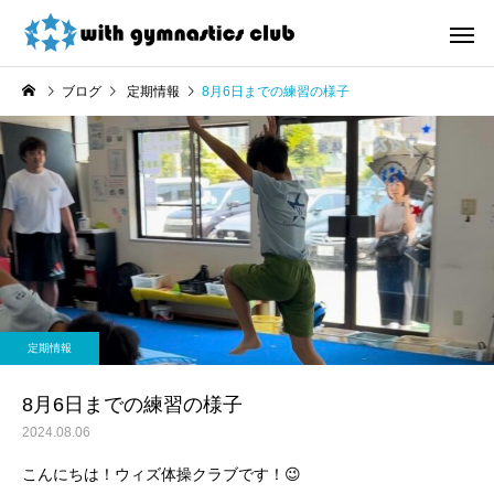
ブログ
定期情報
8月6日までの練習の様子
お知らせ
未分類
令和8年度未就園児クラス
ウィズ体操クラブ技紹
定期情報
新規会員様募集中！
４段、６段閉脚跳び～
8月6日までの練習の様子
2024.08.06
こんにちは！ウィズ体操クラブです！😉