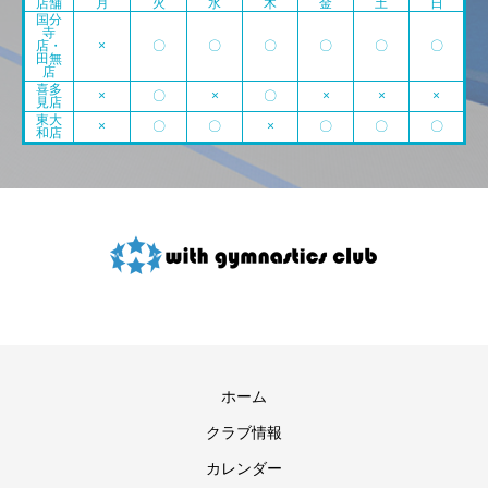
店舗
月
火
水
木
金
土
日
国分
寺
店・
×
〇
〇
〇
〇
〇
〇
田無
店
喜多
×
〇
×
〇
×
×
×
見店
東大
×
〇
〇
×
〇
〇
〇
和店
ホーム
クラブ情報
カレンダー