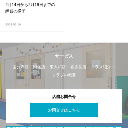
2月14日から2月19日までの
練習の様子
2023.02.19
サービス
国分寺店
田無店
東大和店
喜多見店
クラス紹介
クラブの概要
店舗お問合せ
お問合せはこちら