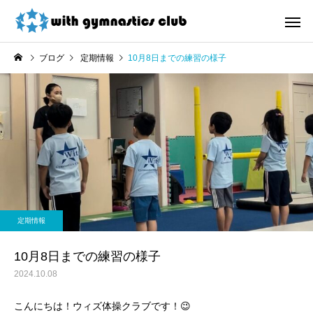
ブログ
定期情報
10月8日までの練習の様子
お知らせ
未分類
令和8年度未就園児クラス
ウィズ体操クラブ技紹
定期情報
新規会員様募集中！
４段、６段閉脚跳び～
10月8日までの練習の様子
2024.10.08
こんにちは！ウィズ体操クラブです！😉