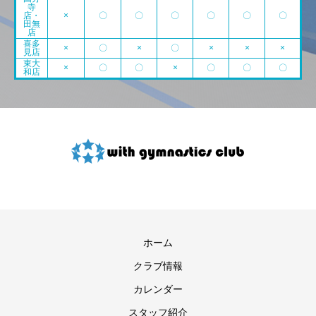
寺
店・
×
〇
〇
〇
〇
〇
〇
田無
店
喜多
×
〇
×
〇
×
×
×
見店
東大
×
〇
〇
×
〇
〇
〇
和店
ホーム
クラブ情報
カレンダー
スタッフ紹介