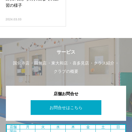
習の様子
2024.03.03
サービス
国分寺店
田無店
東大和店
喜多見店
クラス紹介
クラブの概要
店舗お問合せ
お問合せはこちら
店舗
月
火
水
木
金
土
日
国分