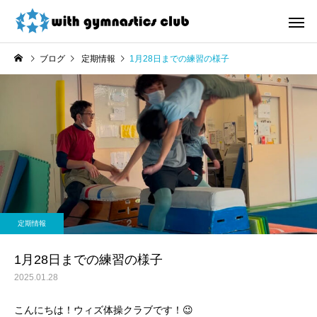
ブログ
定期情報
1月28日までの練習の様子
お知らせ
未分類
令和8年度未就園児クラス
ウィズ体操クラブ技紹
定期情報
新規会員様募集中！
４段、６段閉脚跳び～
1月28日までの練習の様子
2025.01.28
こんにちは！ウィズ体操クラブです！😉