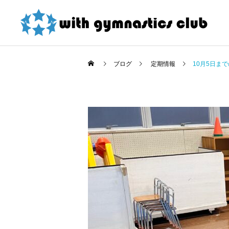
ブログ
定期情報
10月5日ま
お知らせ
お知らせ
東大和店限定！ 夏の短期
令和8年度未就園児クラス
教室紹介割引 詳細
新規会員様募集中！