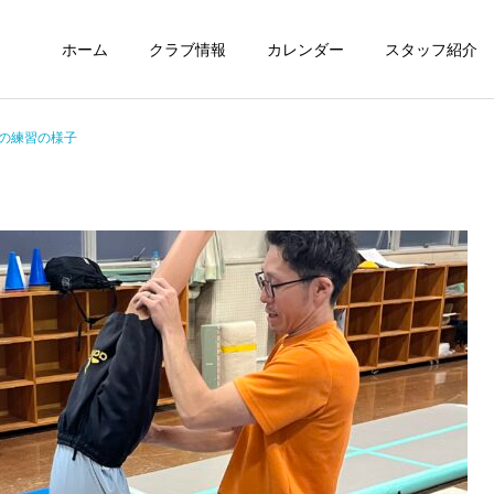
ホーム
クラブ情報
カレンダー
スタッフ紹介
での練習の様子
未分類
定期情報
ウィズ体操クラブ技紹介～
ウィズ体操クラブ 練習の
４段、６段閉脚跳び～
様子