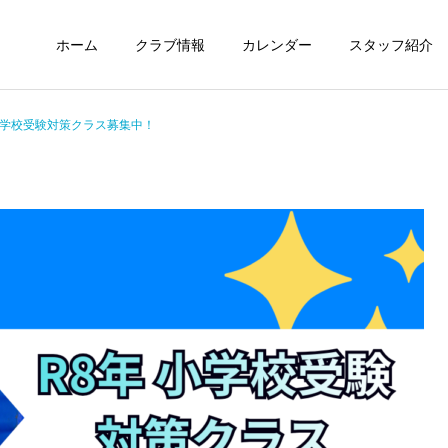
ホーム
クラブ情報
カレンダー
スタッフ紹介
小学校受験対策クラス募集中！
未分類
定期情報
ウィズ体操クラブ技紹介～
ウィズ体操クラブ 練習の
４段、６段閉脚跳び～
様子