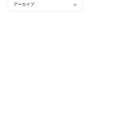
アーカイブ
校
校
校
校