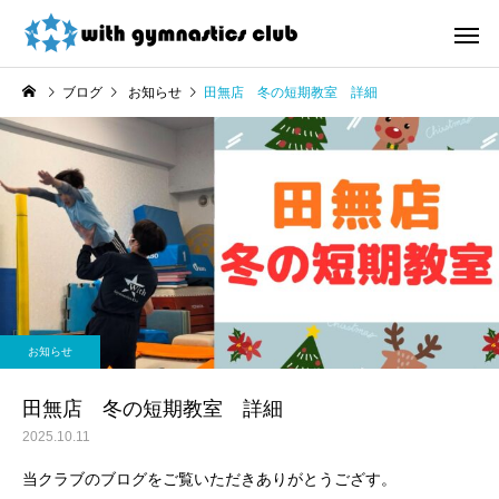
ブログ
お知らせ
田無店 冬の短期教室 詳細
お知らせ
未分類
令和8年度未就園児クラス
ウィズ体操クラブ技紹
お知らせ
新規会員様募集中！
４段、６段閉脚跳び～
田無店 冬の短期教室 詳細
2025.10.11
当クラブのブログをご覧いただきありがとうござす。