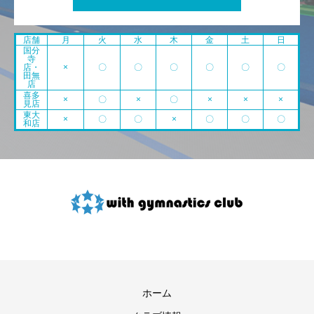
店舗
月
火
水
木
金
土
日
国分
寺
店・
×
〇
〇
〇
〇
〇
〇
田無
店
喜多
×
〇
×
〇
×
×
×
見店
東大
×
〇
〇
×
〇
〇
〇
和店
ホーム