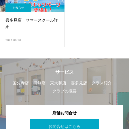
お知らせ
喜多見店 サマースクール詳
細
2024.06.20
サービス
国分寺店
田無店
東大和店
喜多見店
クラス紹介
クラブの概要
店舗お問合せ
お問合せはこちら