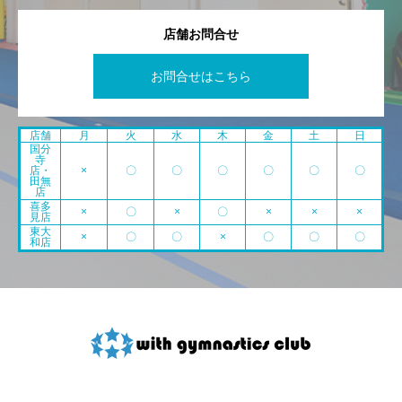
店舗お問合せ
お問合せはこちら
店舗
月
火
水
木
金
土
日
国分
寺
店・
×
〇
〇
〇
〇
〇
〇
田無
店
喜多
×
〇
×
〇
×
×
×
見店
東大
×
〇
〇
×
〇
〇
〇
和店