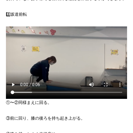
2️⃣坂道前転
①〜②同様まえに回る。
③前に回り、膝の後ろを持ち起き上がる。