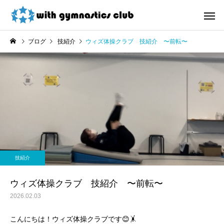
ブログ
技紹介
ウィズ体操クラブ 技紹介 〜前転〜
お知らせ
未分類
令和8年度未就園児クラス
ウィズ体操クラブ技紹
技紹介
新規会員様募集中！
４段、６段閉脚跳び～
ウィズ体操クラブ 技紹介 〜前転〜
2026.02.03
こんにちは！ウィズ体操クラブです😊🤸