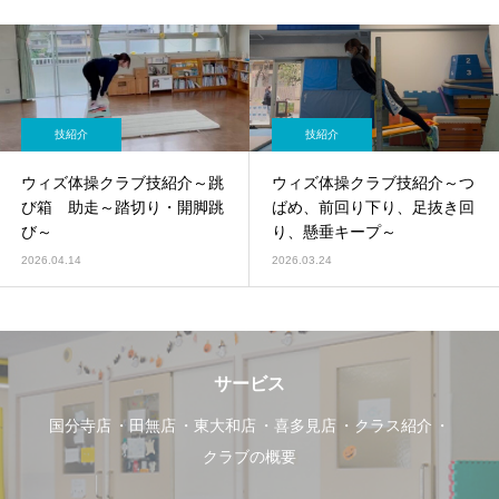
技紹介
技紹介
ウィズ体操クラブ技紹介～跳
ウィズ体操クラブ技紹介～つ
び箱 助走～踏切り・開脚跳
ばめ、前回り下り、足抜き回
び～
り、懸垂キープ～
2026.04.14
2026.03.24
サービス
国分寺店
田無店
東大和店
喜多見店
クラス紹介
クラブの概要