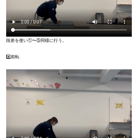
段差を使い①〜⑤同様に行う。
4️⃣前転