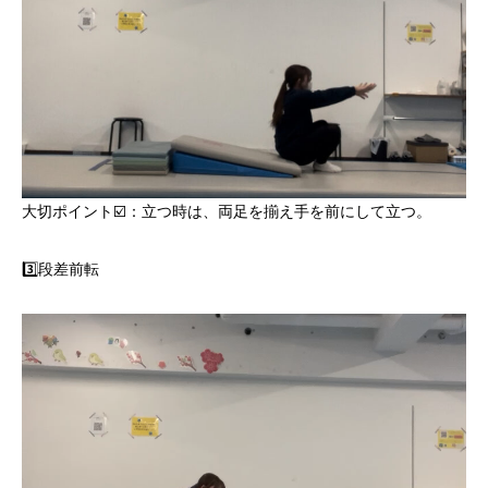
大切ポイント☑️：立つ時は、両足を揃え手を前にして立つ。
3️⃣段差前転