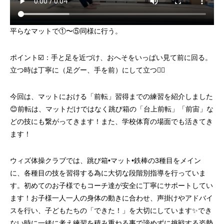
平らなマットで①〜⑤同様に行う。
ポイント☑️：手と足を近づけ、おへそをいっぱい見て前に回る。
立つ時は丁寧に（足グー、手を前）にして立つ👍🏻
今回は、マットにおける「前転」習得までの練習を紹介しました
😊前転は、マットだけではなく跳び箱の「台上前転」「前宙」な
どの技にも繋がってきます！また、学校体育の場面でも活きてき
ます！
ウィズ体操クラブでは、跳び箱•マット•鉄棒の3種目をメイン
に、各種目の技を習得する為に大切な段階別指導を行っていま
す。初めてのお子様でもコーチ達が安全に丁寧にサポートしてい
ます！お子様一人一人の身体の動きに合わせ、声掛けやアドバイ
スを行い、子どもたちの「できた！」を大切にしています✨でき
ない時に一緒に考え練習を積み重ねる事で諦めずに挑戦する姿勢